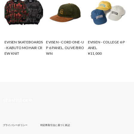
EVISEN SKATEBOARDS
EVISEN - CORD ONE-U
EVISEN - COLLEGE 6 P
- KABUTO MOHAIR CR
P 6 PANEL. OLIVE/BRO
ANEL
EW KNIT
WN
¥11,000
¥27,500
¥13,200
stashstore
プライバシーポリシー
特定商取引法に基づく表記