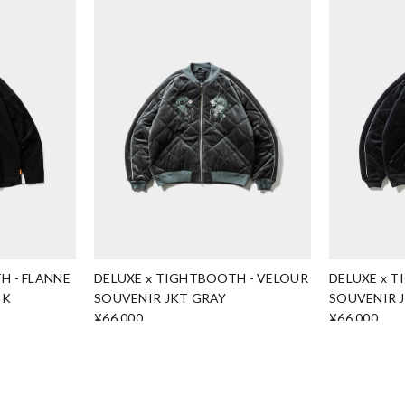
H - FLANNE
DELUXE x TIGHTBOOTH - VELOUR
DELUXE x 
CK
SOUVENIR JKT GRAY
SOUVENIR 
¥66,000
¥66,000