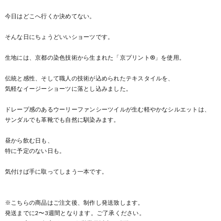
今日はどこへ行くか決めてない。
そんな日にちょうどいいショーツです。
生地には、京都の染色技術から生まれた「京プリント®」を使用。
伝統と感性、そして職人の技術が込められたテキスタイルを、
気軽なイージーショーツに落とし込みました。
ドレープ感のあるウーリーファンシーツイルが生む軽やかなシルエットは、
サンダルでも革靴でも自然に馴染みます。
昼から飲む日も、
特に予定のない日も。
気付けば手に取ってしまう一本です。
※こちらの商品はご注文後、制作し発送致します。
発送までに2〜3週間となります。ご了承ください。