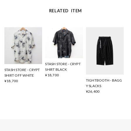
RELATED ITEM
STASH STORE - CRYPT
SHIRT BLACK
STASH STORE - CRYPT
¥18,700
SHIRT OFF WHITE
TIGHTBOOTH - BAGG
¥18,700
Y SLACKS
¥26,400