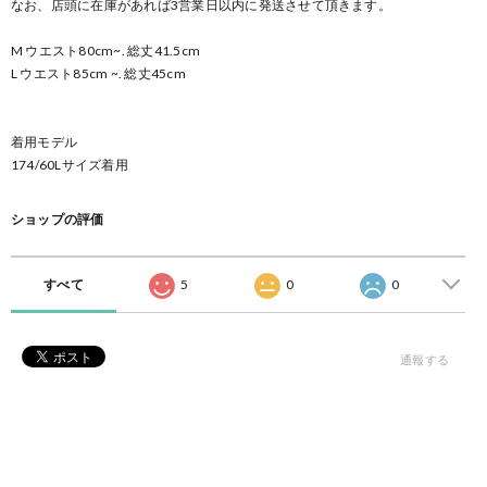
なお、店頭に在庫があれば3営業日以内に発送させて頂きます。
M ウエスト80cm~. 総丈41.5cm
L ウエスト85cm ~. 総丈45cm
着用モデル
174/60Lサイズ着用
ショップの評価
すべて
5
0
0
通報する